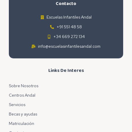
Contacto
Escuelas Infantiles Andal
+91 551 48 58
+34 669 272 134
info@escuelasinfantilesandal.com
Links De Interes
Sobre Nosotros
Centros Andal
Servicios
Becas y ayudas
Matriculación